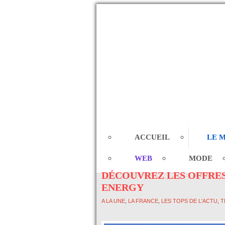
ACCUEIL
LE 
WEB
MODE
DÉCOUVREZ LES OFFRES
ENERGY
A LA UNE
,
LA FRANCE
,
LES TOPS DE L'ACTU
,
T